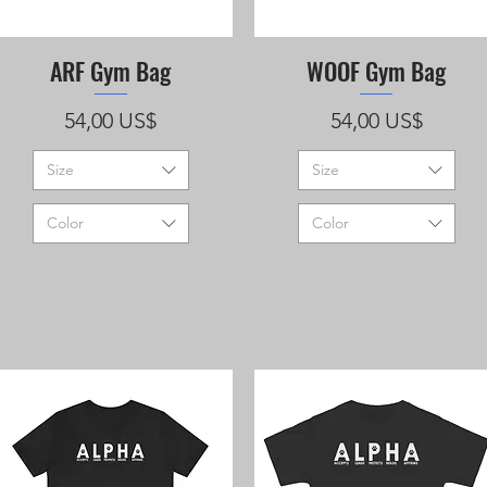
ARF Gym Bag
WOOF Gym Bag
Vista rápida
Vista rápida
Precio
Precio
54,00 US$
54,00 US$
Size
Size
Color
Color