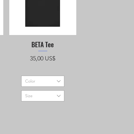
BETA Tee
Vista rápida
Precio
35,00 US$
Color
Size